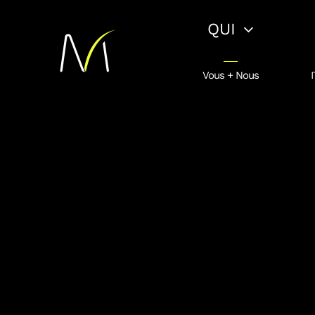
Passer
QUI
au
contenu
Vous + Nous
I