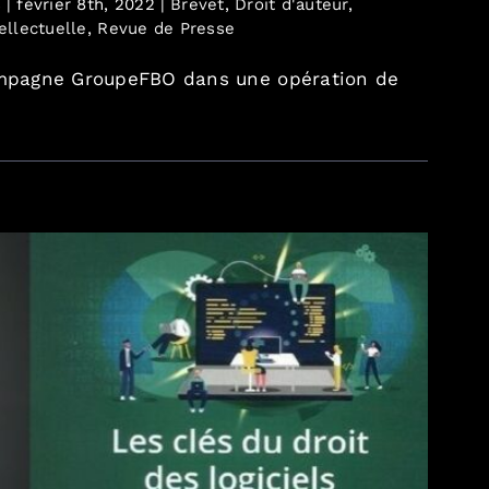
s
|
février 8th, 2022
|
Brevet
,
Droit d'auteur
,
ellectuelle
,
Revue de Presse
pagne GroupeFBO dans une opération de
: Décideurs Magazine