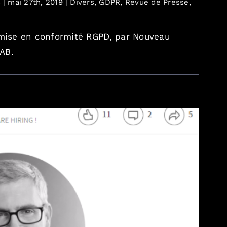
s
|
mai 27th, 2019
|
Divers
,
GDPR
,
Revue de Presse
,
 mise en conformité RGPD, par Nouveau
AB.
cence des magistrats quant à leur notation »