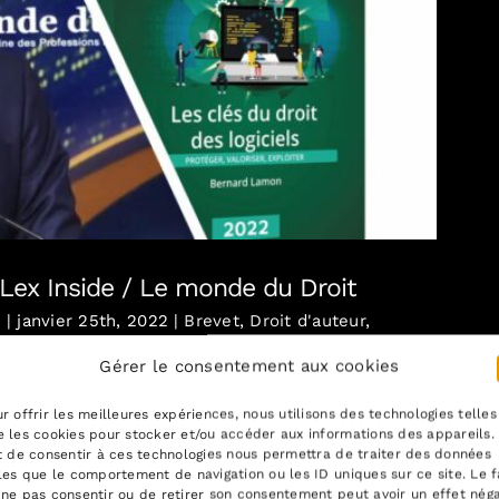
ex Inside / Le monde du Droit
Lex Inside / Le monde du Droit
s
|
janvier 25th, 2022
|
Brevet
,
Droit d'auteur
,
Logiciel
,
Logiciel libre
,
Propriété intellectuelle
,
Gérer le consentement aux cookies
r offrir les meilleures expériences, nous utilisons des technologies telles
e l'émission Lex Inside, émission consacrée
 les cookies pour stocker et/ou accéder aux informations des appareils.
t de consentir à ces technologies nous permettra de traiter des données
les que le comportement de navigation ou les ID uniques sur ce site. Le f
ne pas consentir ou de retirer son consentement peut avoir un effet néga