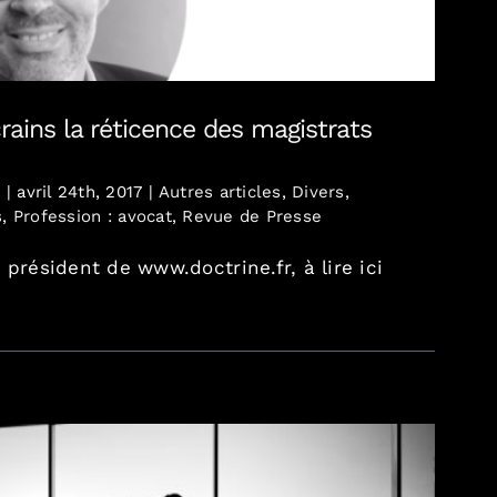
crains la réticence des magistrats
s
|
avril 24th, 2017
|
Autres articles
,
Divers
,
s
,
Profession : avocat
,
Revue de Presse
 président de www.doctrine.fr, à lire ici