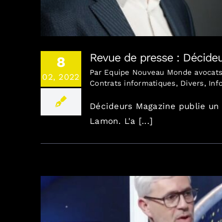
Revue de presse : Décide
8
Par
Equipe Nouveau Monde avocat
02, 2022
Contrats informatiques
,
Divers
,
Inf
Décideurs Magazine publie un 
Lamon. L'a [...]