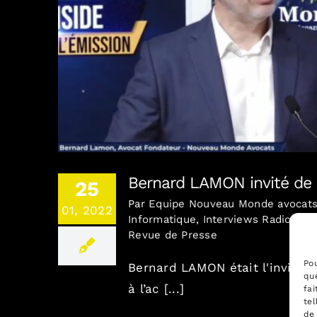
Bernard LAMON invité de L
Bernard LAMON invité de 
25
Par
Equipe Nouveau Monde avocat
01, 2022
Informatique
,
Interviews Radio-TV
,
Revue de Presse
Pou
Bernard LAMON était l'invité d
que
à l’ac [...]
fai
tel
de 