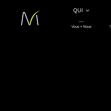
Passer
QUI
au
contenu
Vous + Nous
I