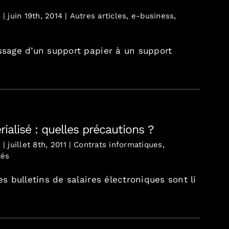
s
|
juin 19th, 2014
|
Autres articles
,
e-business
,
ssage d’un support papier à un support
rialisé : quelles précautions ?
s
|
juillet 8th, 2011
|
Contrats informatiques
,
tés
es bulletins de salaires électroniques sont li