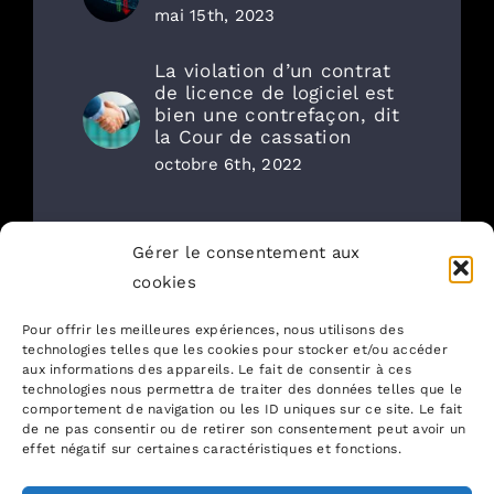
mai 15th, 2023
La violation d’un contrat
de licence de logiciel est
bien une contrefaçon, dit
la Cour de cassation
octobre 6th, 2022
Gérer le consentement aux
Articles récents
cookies
Gestion RH : la CNIL publie un
Pour offrir les meilleures expériences, nous utilisons des
référentiel de durées de
technologies telles que les cookies pour stocker et/ou accéder
aux informations des appareils. Le fait de consentir à ces
conservation des données
technologies nous permettra de traiter des données telles que le
comportement de navigation ou les ID uniques sur ce site. Le fait
de ne pas consentir ou de retirer son consentement peut avoir un
🏆 Classements Décideurs |
effet négatif sur certaines caractéristiques et fonctions.
Leaders League — Nouveau