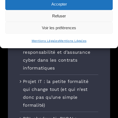
Monde Avocats à nouveau
Accepter
distingué
Refuser
Et vos données, où dorment-
Voir les préférences
elles ?
Mentions Légales
Mentions Légales
Négocier un vrai plafond de
responsabilité et d’assurance
cyber dans les contrats
informatiques
Projet IT : la petite formalité
qui change tout (et qui n’est
donc pas qu’une simple
formalité)