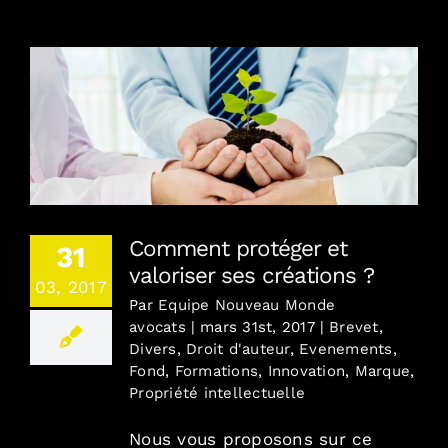
Combien / En toute transparence
Où / France, Europe, Monde
Comment protéger et valoriser ses créations ?
Contact
Comment protéger et
31
Blog
valoriser ses créations ?
03, 2017
Par
Equipe Nouveau Monde
English version
avocats
|
mars 31st, 2017
|
Brevet
,
Divers
,
Droit d'auteur
,
Evenements
,
Fond
,
Formations
,
Innovation
,
Marque
,
Mentions Légales
Propriété intellectuelle
Nous vous proposons sur ce