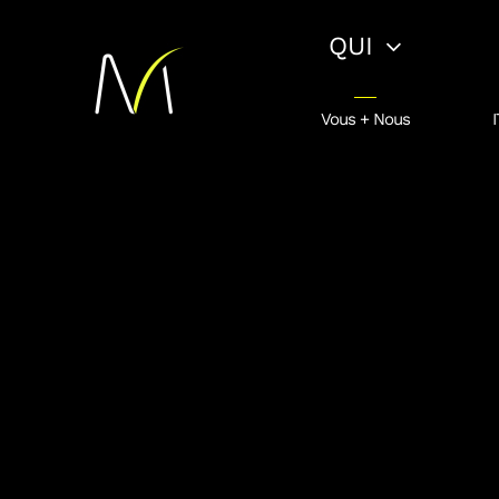
Passer
QUI
au
contenu
Vous + Nous
I