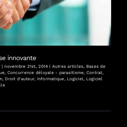
l’entreprise innovante
ise innovante
s
|
novembre 21st, 2014
|
Autres articles
,
Bases de
que
,
Concurrence déloyale - parasitisme
,
Contrat
,
n
,
Droit d'auteur
,
Informatique
,
Logiciel
,
Logiciel
lle