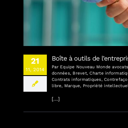
Boîte à outils de 
Boîte à outils de l’entrepr
21
Par
Equipe Nouveau Monde avocat
11, 2014
données
,
Brevet
,
Charte informati
Contrats informatiques
,
Contrefaço
libre
,
Marque
,
Propriété intellectue
[...]