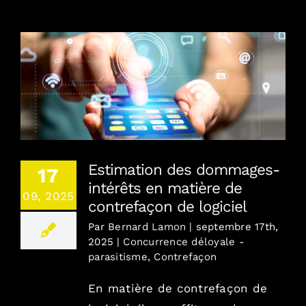
Combien / En toute transparence
Où / France, Europe, Monde
Estimation des dommages-intérêts en matière
de contrefaçon de logiciel
Contact
Estimation des dommages-
17
Blog
intérêts en matière de
09, 2025
contrefaçon de logiciel
English version
Par
Bernard Lamon
|
septembre 17th,
2025
|
Concurrence déloyale -
parasitisme
,
Contrefaçon
Mentions Légales
En matière de contrefaçon de