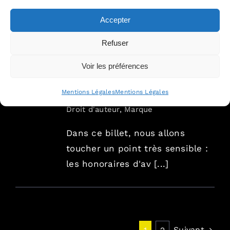
procédure civile et
04, 2020
honoraires d’avocats :
Accepter
pourquoi les tribunaux ne
Refuser
« remboursent pas » les
honoraires ?
Voir les préférences
Par
Equipe Nouveau Monde
avocats
|
avril 30th, 2020
|
Brevet
,
Mentions Légales
Mentions Légales
Contrefaçon
,
Dénigrement
,
Divers
,
Droit d'auteur
,
Marque
Dans ce billet, nous allons
toucher un point très sensible :
les honoraires d'av [...]
Suivant