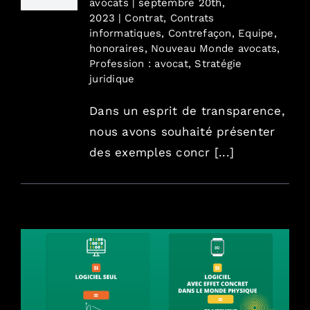
avocats
|
septembre 20th,
2023
|
Contrat
,
Contrats
informatiques
,
Contrefaçon
,
Equipe
,
honoraires
,
Nouveau Monde avocats
,
Profession : avocat
,
Stratégie
juridique
Dans un esprit de transparence,
nous avons souhaité présenter
des exemples concr [...]
Est-il possible d’obtenir un brevet pour
protéger mon logiciel ?