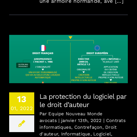
une armoire normande, ave [...]
La protection du logiciel par le droit d’auteur
La protection du logiciel par
13
le droit d’auteur
01, 2022
Par
Equipe Nouveau Monde
avocats
|
janvier 13th, 2022
|
Contrats
informatiques
,
Contrefaçon
,
Droit
d'auteur
,
Informatique
,
Logiciel
,