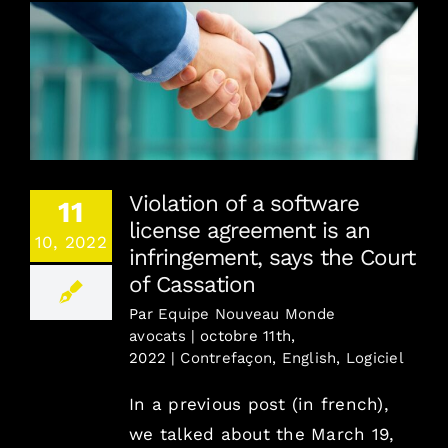
Violation of a software license agreement is an
infringement, says the Court of Cassation
Violation of a software
11
license agreement is an
10, 2022
infringement, says the Court
of Cassation
Par
Equipe Nouveau Monde
avocats
|
octobre 11th,
2022
|
Contrefaçon
,
English
,
Logiciel
In a previous post (in french),
we talked about the March 19,