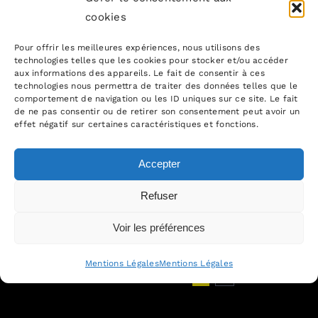
Donnée et création :
8
cookies
approche pratique
09, 2017
Par
Equipe Nouveau Monde
Pour offrir les meilleures expériences, nous utilisons des
avocats
|
septembre 8th, 2017
|
Bases
technologies telles que les cookies pour stocker et/ou accéder
aux informations des appareils. Le fait de consentir à ces
de données
,
Concurrence déloyale -
technologies nous permettra de traiter des données telles que le
parasitisme
,
Contrefaçon
,
Droit
comportement de navigation ou les ID uniques sur ce site. Le fait
d'auteur
,
Logiciel
de ne pas consentir ou de retirer son consentement peut avoir un
effet négatif sur certaines caractéristiques et fonctions.
Le 6 octobre 2017, un colloque
intitulé "propriété intellectuelle
Accepter
et données dan [...]
Refuser
Voir les préférences
Mentions Légales
Mentions Légales
Suivant
1
2