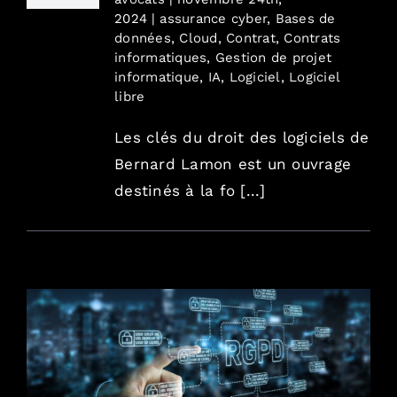
2024
|
assurance cyber
,
Bases de
données
,
Cloud
,
Contrat
,
Contrats
informatiques
,
Gestion de projet
informatique
,
IA
,
Logiciel
,
Logiciel
libre
Les clés du droit des logiciels de
Bernard Lamon est un ouvrage
destinés à la fo [...]
Stratégie de valorisation des données :
opportunités et points de vigilance