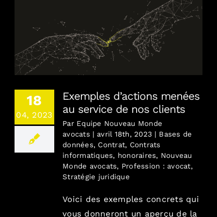
Exemples d’actions menées au service de nos
clients
Exemples d’actions menées
18
au service de nos clients
04, 2023
Par
Equipe Nouveau Monde
avocats
|
avril 18th, 2023
|
Bases de
données
,
Contrat
,
Contrats
informatiques
,
honoraires
,
Nouveau
Monde avocats
,
Profession : avocat
,
Stratégie juridique
Voici des exemples concrets qui
vous donneront un aperçu de la