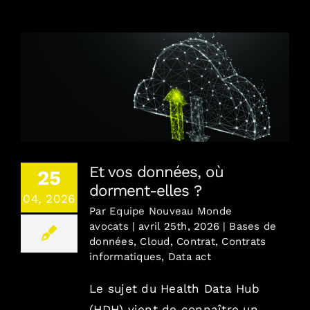
Combien / En toute transparence
Où / France, Europe, Monde
Et vos données, où dorment-elles ?
Contact
Et vos données, où
25
Blog
dorment-elles ?
04, 2026
Par
Equipe Nouveau Monde
English version
avocats
|
avril 25th, 2026
|
Bases de
données
,
Cloud
,
Contrat
,
Contrats
informatiques
,
Data act
Mentions Légales
Le sujet du Health Data Hub
(HDH) vient de connaître un