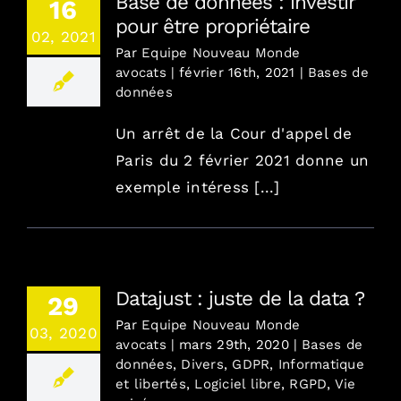
Base de données : investir
16
pour être propriétaire
02, 2021
Par
Equipe Nouveau Monde
avocats
|
février 16th, 2021
|
Bases de
données
Un arrêt de la Cour d'appel de
Paris du 2 février 2021 donne un
exemple intéress [...]
Datajust : juste de la data ?
29
Par
Equipe Nouveau Monde
03, 2020
avocats
|
mars 29th, 2020
|
Bases de
données
,
Divers
,
GDPR
,
Informatique
et libertés
,
Logiciel libre
,
RGPD
,
Vie