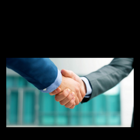
Combien / En toute transparence
Où / France, Europe, Monde
Contact
Blog
English version
Mentions Légales