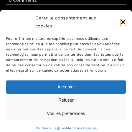
on
0 Comments
Nouveau
Monde
avocats
Gérer le consentement aux
accompagne
cookies
GroupeFBO
Share This Story, Choose Your Platform!
Pour offrir les meilleures expériences, nous utilisons des
technologies telles que les cookies pour stocker et/ou accéder
aux informations des appareils. Le fait de consentir à ces
technologies nous permettra de traiter des données telles que le
comportement de navigation ou les ID uniques sur ce site. Le fait
de ne pas consentir ou de retirer son consentement peut avoir un
effet négatif sur certaines caractéristiques et fonctions.
Accepter
About the Author:
Equipe
Refuser
Nouveau Monde avocats
Voir les préférences
Mentions Légales
Mentions Légales