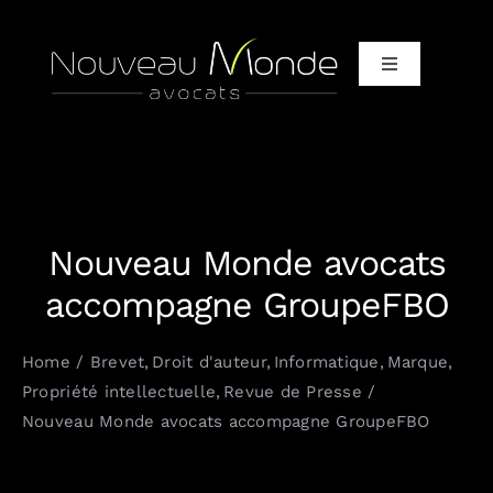
Passer
au
Toggle
contenu
Navigation
Accueil
Qui / Vous + Nous
Nouveau Monde avocats
Qui / Notre équipe d’avocats
accompagne GroupeFBO
Qui / Nos clients et partenaires
Home
Brevet
Droit d'auteur
Informatique
Marque
Propriété intellectuelle
Revue de Presse
Quoi / It only, It completely
Nouveau Monde avocats accompagne GroupeFBO
Comment / Vos défis, nos solutions