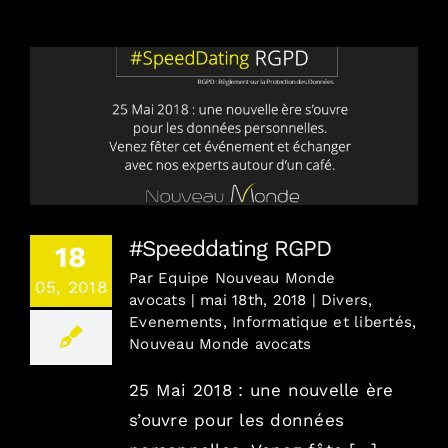
Combien / En toute transparence
Où / France, Europe, Monde
#Speeddating RGPD
Contact
#Speeddating RGPD
18
Blog
Par
Equipe Nouveau Monde
05, 2018
avocats
|
mai 18th, 2018
|
Divers
,
English version
Evenements
,
Informatique et libertés
,
Nouveau Monde avocats
Mentions Légales
25 Mai 2018 : une nouvelle ère
s’ouvre pour les données