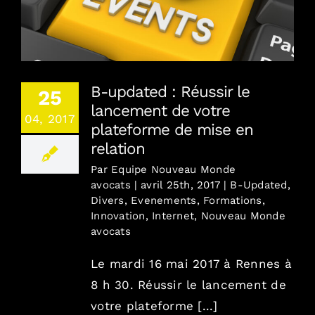
B-updated : Réussir le lancement de votre
plateforme de mise en relation
B-updated : Réussir le
25
lancement de votre
04, 2017
plateforme de mise en
relation
Par
Equipe Nouveau Monde
avocats
|
avril 25th, 2017
|
B-Updated
,
Divers
,
Evenements
,
Formations
,
Innovation
,
Internet
,
Nouveau Monde
avocats
Le mardi 16 mai 2017 à Rennes à
8 h 30. Réussir le lancement de
votre plateforme [...]