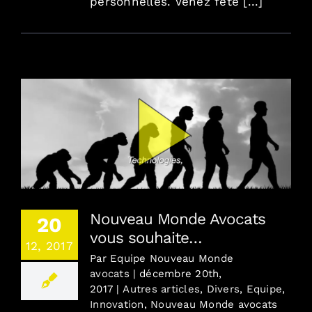
personnelles. Venez fête [...]
Nouveau Monde Avocats vous souhaite…
Nouveau Monde Avocats
20
vous souhaite…
12, 2017
Par
Equipe Nouveau Monde
avocats
|
décembre 20th,
2017
|
Autres articles
,
Divers
,
Equipe
,
Innovation
,
Nouveau Monde avocats