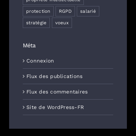
protection
RGPD
salarié
stratégie
voeux
Méta
Connexion
Flux des publications
Flux des commentaires
Site de WordPress-FR