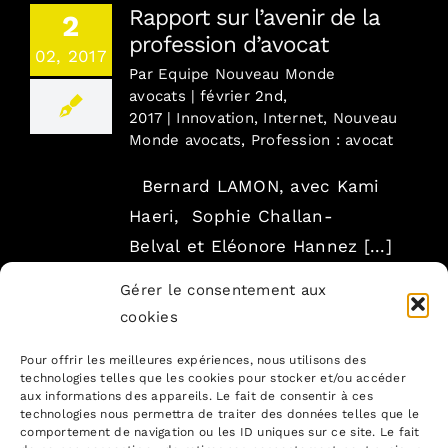
Rapport sur l’avenir de la
2
profession d’avocat
02, 2017
Par
Equipe Nouveau Monde
avocats
|
février 2nd,
2017
|
Innovation
,
Internet
,
Nouveau
Monde avocats
,
Profession : avocat
Bernard LAMON, avec Kami
Haeri, Sophie Challan-
Belval et Eléonore Hannez [...]
Gérer le consentement aux
cookies
Pour offrir les meilleures expériences, nous utilisons des
technologies telles que les cookies pour stocker et/ou accéder
aux informations des appareils. Le fait de consentir à ces
technologies nous permettra de traiter des données telles que le
comportement de navigation ou les ID uniques sur ce site. Le fait