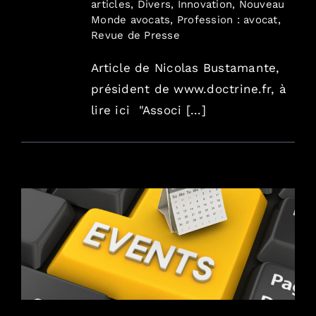
articles
,
Divers
,
Innovation
,
Nouveau
Monde avocats
,
Profession : avocat
,
Revue de Presse
Article de Nicolas Bustamante,
président de www.doctrine.fr, à
lire ici "Associ [...]
Formations Vannes mars 2017 : données,
marques, site web, CGV…