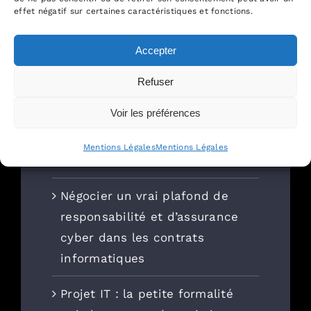
conservation des données
effet négatif sur certaines caractéristiques et fonctions.
🏆 Classements Décideurs |
Accepter
Leaders League — Nouveau
Refuser
Monde Avocats à nouveau
distingué
Voir les préférences
Et vos données, où dorment-
Mentions Légales
Mentions Légales
elles ?
Négocier un vrai plafond de
responsabilité et d’assurance
cyber dans les contrats
informatiques
Projet IT : la petite formalité