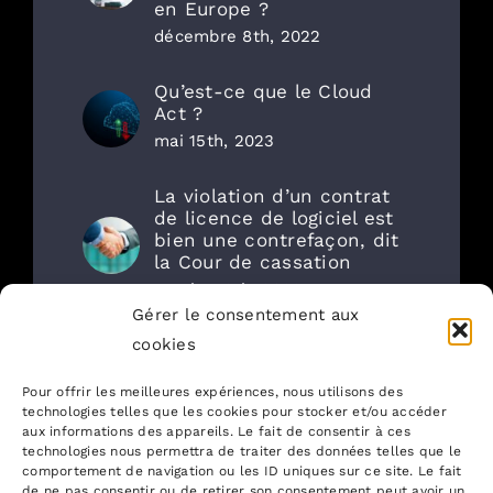
en Europe ?
décembre 8th, 2022
Qu’est-ce que le Cloud
Act ?
mai 15th, 2023
La violation d’un contrat
de licence de logiciel est
bien une contrefaçon, dit
la Cour de cassation
octobre 6th, 2022
Gérer le consentement aux
cookies
Articles récents
Pour offrir les meilleures expériences, nous utilisons des
technologies telles que les cookies pour stocker et/ou accéder
aux informations des appareils. Le fait de consentir à ces
Gestion RH : la CNIL publie un
technologies nous permettra de traiter des données telles que le
référentiel de durées de
comportement de navigation ou les ID uniques sur ce site. Le fait
de ne pas consentir ou de retirer son consentement peut avoir un