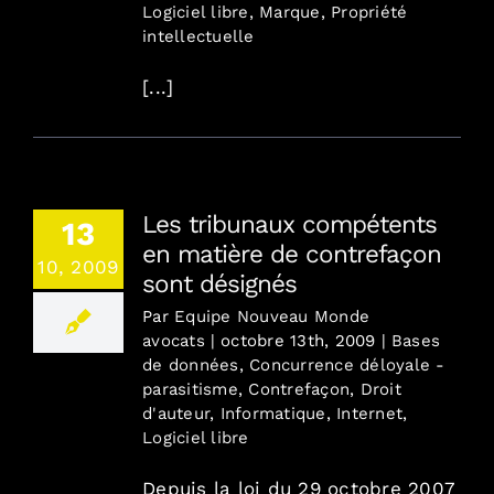
Logiciel libre
,
Marque
,
Propriété
intellectuelle
[...]
Les tribunaux compétents
13
en matière de contrefaçon
10, 2009
sont désignés
Par
Equipe Nouveau Monde
avocats
|
octobre 13th, 2009
|
Bases
de données
,
Concurrence déloyale -
parasitisme
,
Contrefaçon
,
Droit
d'auteur
,
Informatique
,
Internet
,
Logiciel libre
Depuis la loi du 29 octobre 2007