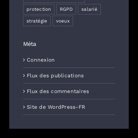
protection
RGPD
salarié
stratégie
voeux
Méta
Connexion
Flux des publications
Flux des commentaires
Site de WordPress-FR