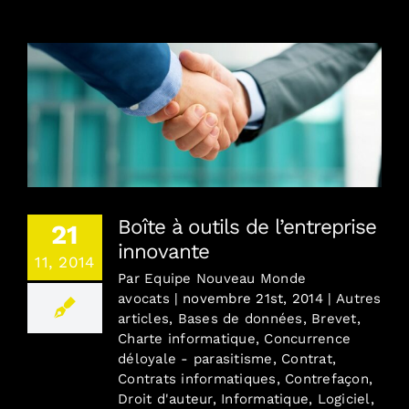
Combien / En toute transparence
Où / France, Europe, Monde
Boîte à outils de l’entreprise innovante
Contact
Boîte à outils de l’entreprise
21
Blog
innovante
11, 2014
Par
Equipe Nouveau Monde
English version
avocats
|
novembre 21st, 2014
|
Autres
articles
,
Bases de données
,
Brevet
,
Charte informatique
,
Concurrence
Mentions Légales
déloyale - parasitisme
,
Contrat
,
Contrats informatiques
,
Contrefaçon
,
Droit d'auteur
,
Informatique
,
Logiciel
,