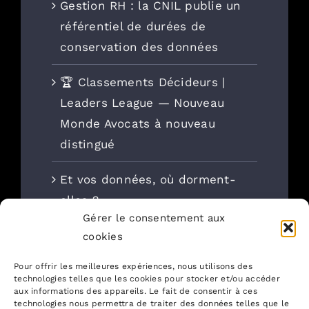
Gestion RH : la CNIL publie un
référentiel de durées de
conservation des données
🏆 Classements Décideurs |
Leaders League — Nouveau
Monde Avocats à nouveau
distingué
Et vos données, où dorment-
elles ?
Gérer le consentement aux
Négocier un vrai plafond de
cookies
responsabilité et d’assurance
Pour offrir les meilleures expériences, nous utilisons des
cyber dans les contrats
technologies telles que les cookies pour stocker et/ou accéder
aux informations des appareils. Le fait de consentir à ces
informatiques
technologies nous permettra de traiter des données telles que le