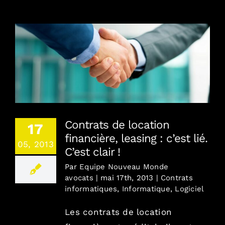
Combien / En toute transparence
Où / France, Europe, Monde
Contrats de location financière, leasing : c’est
lié. C’est clair !
Contact
Contrats de location
17
Blog
financière, leasing : c’est lié.
05, 2013
C’est clair !
English version
Par
Equipe Nouveau Monde
avocats
|
mai 17th, 2013
|
Contrats
informatiques
,
Informatique
,
Logiciel
Mentions Légales
Les contrats de location