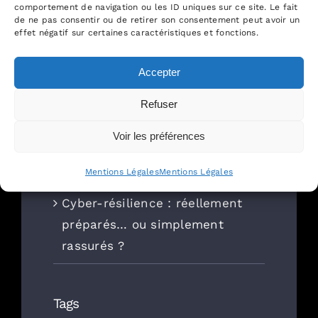
comportement de navigation ou les ID uniques sur ce site. Le fait
de ne pas consentir ou de retirer son consentement peut avoir un
Projet IT : la petite formalité
effet négatif sur certaines caractéristiques et fonctions.
qui change tout (et qui n’est
donc pas qu’une simple
Accepter
formalité)
Refuser
DSI, shadow Ai, BYOAI :
Voir les préférences
comment gérer les multiples
tests d’IA par les salariés ?
Mentions Légales
Mentions Légales
Cyber-résilience : réellement
préparés… ou simplement
rassurés ?
Tags