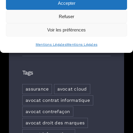
Accepter
comment gérer les multiples
tests d’IA par les salariés ?
Refuser
Voir les préférences
Cyber-résilience : réellement
préparés… ou simplement
Mentions Légales
Mentions Légales
rassurés ?
Tags
assurance
avocat cloud
avocat contrat informatique
avocat contrefaçon
avocat droit des marques