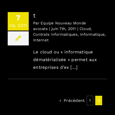
t
Combien / En toute transparence
7
Par
Equipe Nouveau Monde
06, 2011
avocats
|
juin 7th, 2011
|
Cloud
,
Où / France, Europe, Monde
Contrats informatiques
,
Informatique
,
Internet
Contact
Le cloud ou « informatique
dématérialisée » permet aux
Blog
entreprises d’ex [...]
English version
Mentions Légales
Précédent
1
2