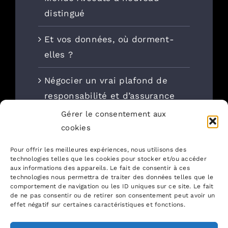
distingué
Et vos données, où dorment-
elles ?
Négocier un vrai plafond de
responsabilité et d’assurance
cyber dans les contrats
Gérer le consentement aux
informatiques
cookies
Pour offrir les meilleures expériences, nous utilisons des
Projet IT : la petite formalité
technologies telles que les cookies pour stocker et/ou accéder
qui change tout (et qui n’est
aux informations des appareils. Le fait de consentir à ces
technologies nous permettra de traiter des données telles que le
donc pas qu’une simple
comportement de navigation ou les ID uniques sur ce site. Le fait
de ne pas consentir ou de retirer son consentement peut avoir un
formalité)
effet négatif sur certaines caractéristiques et fonctions.
DSI, shadow Ai, BYOAI :