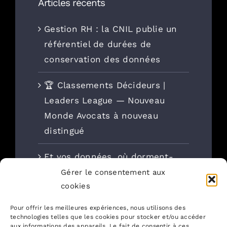
Articles récents
Gestion RH : la CNIL publie un
référentiel de durées de
conservation des données
🏆 Classements Décideurs |
Leaders League — Nouveau
Monde Avocats à nouveau
distingué
Et vos données, où dorment-
elles ?
Gérer le consentement aux
cookies
Négocier un vrai plafond de
Pour offrir les meilleures expériences, nous utilisons des
responsabilité et d’assurance
technologies telles que les cookies pour stocker et/ou accéder
aux informations des appareils. Le fait de consentir à ces