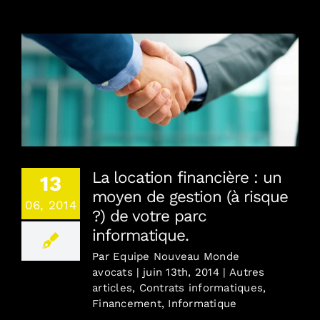
Combien / En toute transparence
Où / France, Europe, Monde
La location financière : un moyen de gestion (à
risque ?) de votre parc informatique.
Contact
La location financière : un
13
Blog
moyen de gestion (à risque
06, 2014
?) de votre parc
English version
informatique.
Par
Equipe Nouveau Monde
avocats
|
juin 13th, 2014
|
Autres
Mentions Légales
articles
,
Contrats informatiques
,
Financement
,
Informatique