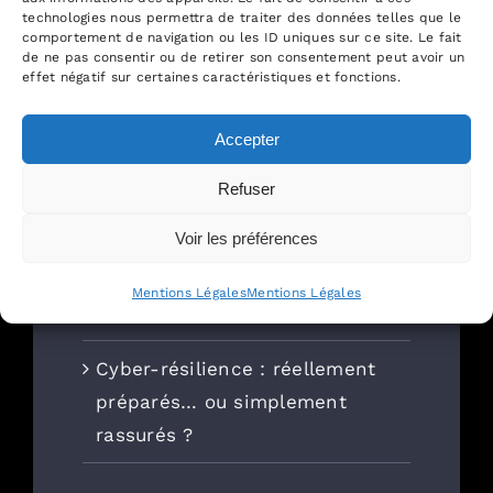
cyber dans les contrats
technologies nous permettra de traiter des données telles que le
informatiques
comportement de navigation ou les ID uniques sur ce site. Le fait
de ne pas consentir ou de retirer son consentement peut avoir un
effet négatif sur certaines caractéristiques et fonctions.
Projet IT : la petite formalité
qui change tout (et qui n’est
Accepter
donc pas qu’une simple
Refuser
formalité)
Voir les préférences
DSI, shadow Ai, BYOAI :
comment gérer les multiples
Mentions Légales
Mentions Légales
tests d’IA par les salariés ?
Cyber-résilience : réellement
préparés… ou simplement
rassurés ?