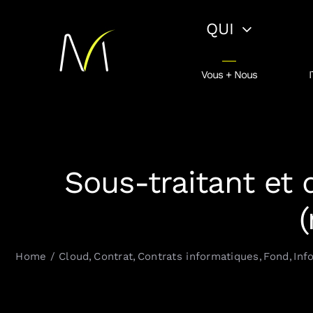
Passer
QUI
au
contenu
Vous + Nous
I
Sous-traitant et 
(
Home
Cloud
Contrat
Contrats informatiques
Fond
Inf