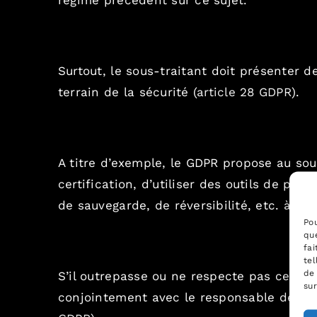
régime précédent sur ce sujet.
Surtout, le sous-traitant doit présenter 
terrain de la sécurité (
article 28 GDPR
).
A titre d’exemple, le GDPR propose au so
certification, d’utiliser des outils de 
de sauvegarde, de réversibilité, etc. à ses
Pou
que
fai
tel
de 
S’il outrepasse ou ne respecte pas ces obl
sur
conjointement avec le responsable de tr