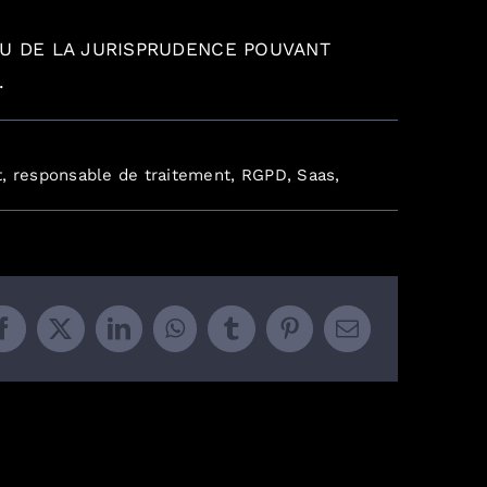
OU DE LA JURISPRUDENCE POUVANT
N.
n
ous-
t
,
responsable de traitement
,
RGPD
,
Saas
,
raitant
t
onnées
ersonnelles
uelles
ont
os
nouvelles)
bligations