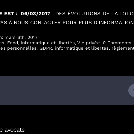
E EST :
06/03/2017
.
DES ÉVOLUTIONS DE LA LOI 
 PAS À NOUS CONTACTER POUR PLUS D’INFORMATIO
n: mars 6th, 2017
o
es
,
Fond
,
Informatique et libertés
,
Vie privée
0 Comments
S
es personnelles
,
GDPR
,
informatique et libertés
,
règlemen
t
e
d
p
:
q
s
v
(
o
?
e avocats