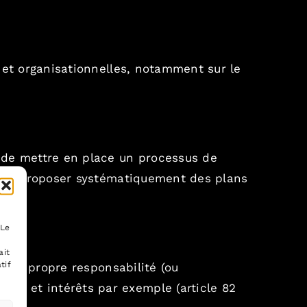
 et organisationnelles, notamment sur le
, de mettre en place un processus de
stes, proposer systématiquement des plans
 Le
ait
tif
er sa propre responsabilité (ou
ges et intérêts par exemple (
article 82