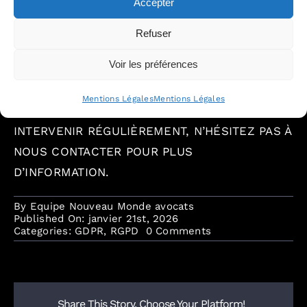
Accepter
Refuser
Voir les préférences
LA DATE DE PUBLICATION DE CET ARTICLE
EST :
21/01/2026
.
DES ÉVOLUTIONS DE LA
Mentions Légales
Mentions Légales
LOI OU DE LA JURISPRUDENCE POUVANT
INTERVENIR RÉGULIÈREMENT, N’HÉSITEZ PAS À
NOUS CONTACTER POUR PLUS
D’INFORMATION.
By
Equipe Nouveau Monde avocats
Published On: janvier 21st, 2026
on
Categories:
GDPR
,
RGPD
0 Comments
RGPD
:
La
CNIL
publie
Share This Story, Choose Your Platform!
une