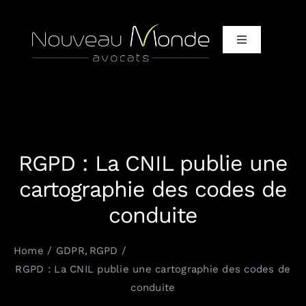
Passer
au
Toggle
contenu
Navigation
Accueil
Qui / Vous + Nous
RGPD : La CNIL publie une
Qui / Notre équipe d’avocats
cartographie des codes de
conduite
Qui / Nos clients et partenaires
Home
GDPR
RGPD
Quoi / It only, It completely
RGPD : La CNIL publie une cartographie des codes de
conduite
Comment / Vos défis, nos solutions