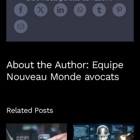
cartographie
des
codes
de
conduite
About the Author:
Equipe
Nouveau Monde avocats
Related Posts