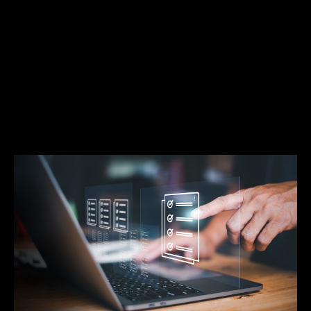
Combien / En toute transparence
Où / France, Europe, Monde
Contact
Blog
English version
Mentions Légales