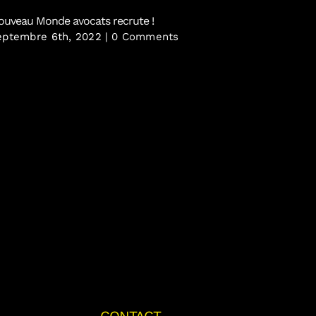
ouveau Monde avocats recrute !
eptembre 6th, 2022
|
0 Comments
Aénor no
Nouveau
janvier 