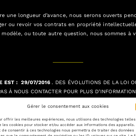
dre une longueur d’avance, nous serons ouverts pend
ger ou revoir vos contrats en propriété intellectuel
 modèle, ou toute autre question, nous sommes à vo
E EST :
29/07/2016
.
DES ÉVOLUTIONS DE LA LOI 
 PAS À NOUS CONTACTER POUR PLUS D’INFORMATIO
Gérer le consentement aux cookies
on
: juillet 29th, 2016
Categories:
Equipe
0 Comments
Nouve
Monde
r offrir les meilleures expériences, nous utilisons des technologies telles
Avocat
 les cookies pour stocker et/ou accéder aux informations des appareils.
ouvert
t de consentir à ces technologies nous permettra de traiter des données
tout
les que le comportement de navigation ou les ID uniques sur ce site. Le f