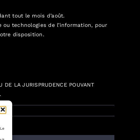
ant tout le mois d’août.
le ou technologies de l’information, pour
tre disposition.
OU DE LA JURISPRUDENCE POUVANT
N.
au
s reste
 Le
ait