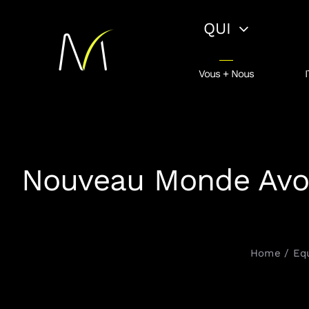
Passer
QUI
au
contenu
Vous + Nous
I
Nouveau Monde Avocat
Home
Eq