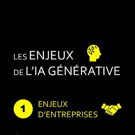
Combien / En toute transparence
Où / France, Europe, Monde
Contact
Blog
English version
Mentions Légales