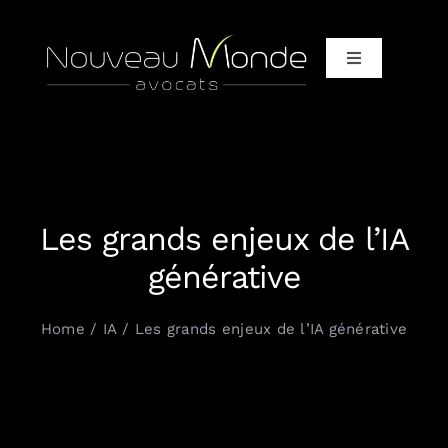
Passer
au
Toggle
contenu
Navigation
Accueil
Qui / Vous + Nous
Les grands enjeux de l’IA
Qui / Notre équipe d’avocats
générative
Qui / Nos clients et partenaires
Home
IA
Les grands enjeux de l’IA générative
Quoi / It only, It completely
Comment / Vos défis, nos solutions