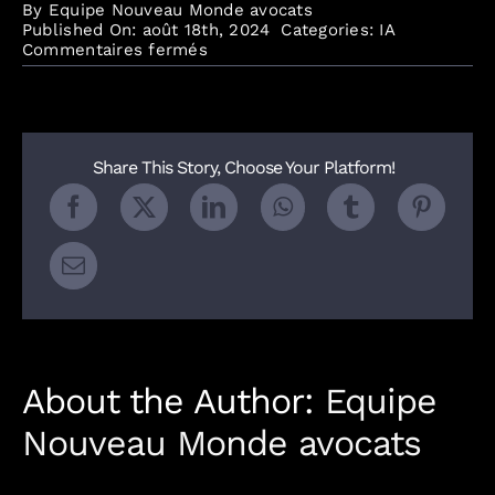
By
Equipe Nouveau Monde avocats
Published On: août 18th, 2024
Categories:
IA
sur
Commentaires fermés
Les
grands
enjeux
de
l’IA
Share This Story, Choose Your Platform!
générative
About the Author:
Equipe
Nouveau Monde avocats