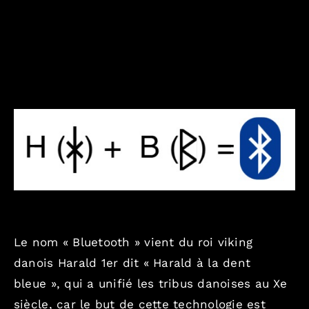
Combien / En toute transparence
Où / France, Europe, Monde
Contact
Blog
English version
Le nom « Bluetooth » vient du roi viking
danois Harald 1er dit « Harald à la dent
Mentions Légales
bleue », qui a unifié les tribus danoises au Xe
siècle, car le but de cette technologie est