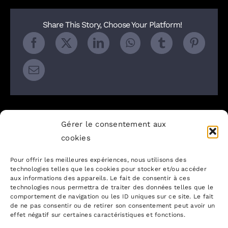
L’origine
du
Share This Story, Choose Your Platform!
Bluetooth
Gérer le consentement aux
About the Author:
Equipe
cookies
Nouveau Monde Avocats
Pour offrir les meilleures expériences, nous utilisons des
technologies telles que les cookies pour stocker et/ou accéder
aux informations des appareils. Le fait de consentir à ces
technologies nous permettra de traiter des données telles que le
comportement de navigation ou les ID uniques sur ce site. Le fait
Related Posts
de ne pas consentir ou de retirer son consentement peut avoir un
effet négatif sur certaines caractéristiques et fonctions.