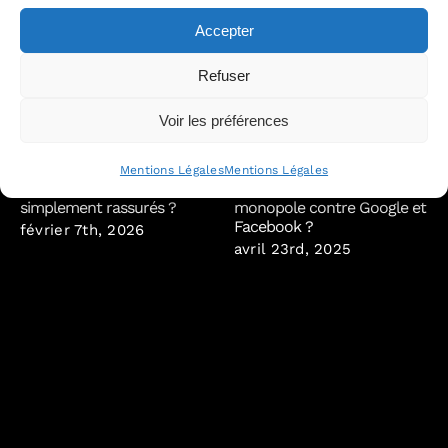
Accepter
Refuser
Voir les préférences
Cyber-résilience :
DSI et DJ : et si vous étiez
Mentions Légales
Mentions Légales
réellement préparés… ou
impacté par les procès en
simplement rassurés ?
monopole contre Google et
Facebook ?
février 7th, 2026
avril 23rd, 2025