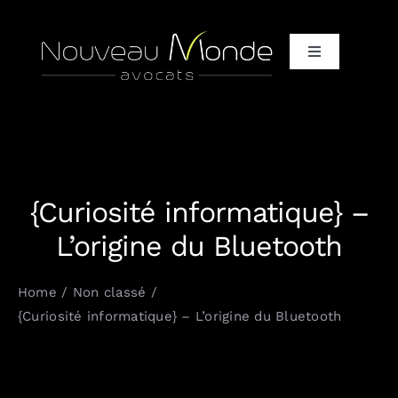
Passer
au
Toggle
contenu
Navigation
Accueil
Qui / Vous + Nous
{Curiosité informatique} –
Qui / Notre équipe d’avocats
L’origine du Bluetooth
Qui / Nos clients et partenaires
Home
Non classé
{Curiosité informatique} – L’origine du Bluetooth
Quoi / It only, It completely
Comment / Vos défis, nos solutions