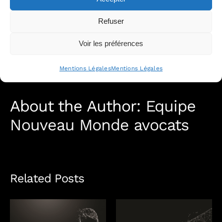
Share This Story, Choose Your Platform!
League
—
Refuser
Nouveau
Monde
Avocats
Voir les préférences
à
nouveau
distingué
Mentions Légales
Mentions Légales
About the Author:
Equipe
Nouveau Monde avocats
Related Posts