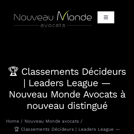
Passer
au
Toggle
contenu
Navigation
Accueil
Qui / Vous + Nous
🏆 Classements Décideurs
Qui / Notre équipe d’avocats
| Leaders League —
Nouveau Monde Avocats à
Qui / Nos clients et partenaires
nouveau distingué
Quoi / It only, It completely
Home
Nouveau Monde avocats
🏆 Classements Décideurs | Leaders League —
Comment / Vos défis, nos solutions